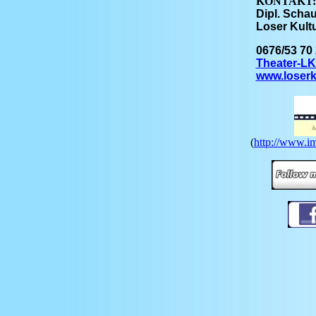
KONTAKT:
Dipl. Schau
Loser Kult
0676/53 70
Theater-L
www.loserku
(
http://www.